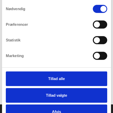
Professionel udførelse
Samtykkevalg
Nødvendig
Omfattende dokumentation
Vi sørger for komplet reetablering efter gravearbejdet og
Præferencer
sikrer, at området efterlades i ordentlig stand. Vores
erfarne team arbejder effektivt og målrettet for at
minimere generne ved gravearbejdet.
Statistik
Med vores omfattende erfaring kan vi håndtere alle
aspekter af gravearbejdet, fra mindre installationer til
Marketing
omfattende kloakrenoveringer. Vi sikrer altid den bedste
løsning tilpasset dit behov og budget.
Tillad alle
Tillad valgte
Afvis