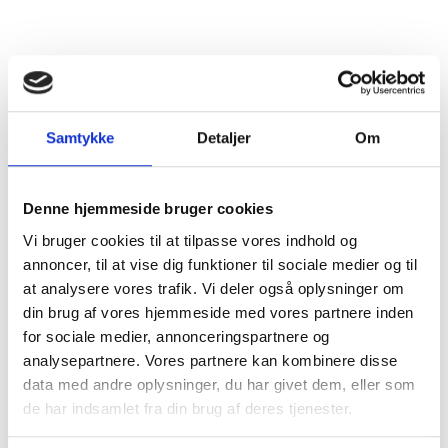
Samtykke
Detaljer
Om
Kvalitet og
Garanti
Denne hjemmeside bruger cookies
Vi bruger cookies til at tilpasse vores indhold og
annoncer, til at vise dig funktioner til sociale medier og til
Som medlem af Dansk Byggeri er du automatisk
at analysere vores trafik. Vi deler også oplysninger om
forsikret efter arbejdet for op til 100.000 kr. uden ekstra
din brug af vores hjemmeside med vores partnere inden
omkostninger. Vi bruger kun godkendte materialer og
for sociale medier, annonceringspartnere og
sikrer grundig dokumentation af alt arbejde.
analysepartnere. Vores partnere kan kombinere disse
Grundig forundersøgelse
data med andre oplysninger, du har givet dem, eller som
de har indsamlet fra din brug af deres tjenester.
Detaljeret projektering