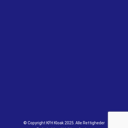
Privatlivs- og cookiepolitik
Persondatapolitik
KFH Kloak
Hos KFH Kloak deler vi erfaringen mellem vores 5 ansatte,
der tilsammen deler 45 års erfaring. Vores mål er at have
en tæt relation til vores kunder og at yde god
gammeldags service.
© Copyright KFH Kloak 2025. Alle Rettigheder