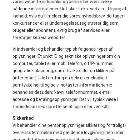
vores website indsamler og behandler vi en række
sådanne informationer. Det sker f.eks. ved alm. tilgang af
indhold, hvis du tilmelder dig vores nyhedsbrev, deltager i
konkurrencer eller undersøgelser, registrerer dig som
bruger eller abonnent, øvrig brug af services eller
foretager køb via websitet.
Vi indsamler og behandler typisk følgende typer af
oplysninger: Et unikt ID og tekniske oplysninger om din
computer, tablet eller mobiltelefon, dit IP-nummer,
geografisk placering, samt hvilke sider du klikker på
(interesser). I det omfang du selv giver eksplicit
samtykke hertil og selv indtaster informationerne
behandles desuden: Navn, telefonnummer, e-mail,
adresse og betalingsoplysninger. Det vil typisk være i
forbindelse med oprettelse af login eller ved køb.
Sikkerhed
Vi behandler dine personoplysninger sikkert og fortroligt i
overensstemmelse med gældende lovgivning, herunder
persondataforordningen og databeskyttelsesloven.